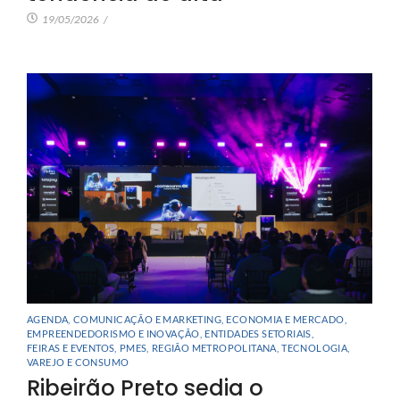
19/05/2026
/
AGENDA
,
COMUNICAÇÃO E MARKETING
,
ECONOMIA E MERCADO
,
EMPREENDEDORISMO E INOVAÇÃO
,
ENTIDADES SETORIAIS
,
FEIRAS E EVENTOS
,
PMES
,
REGIÃO METROPOLITANA
,
TECNOLOGIA
,
VAREJO E CONSUMO
Ribeirão Preto sedia o