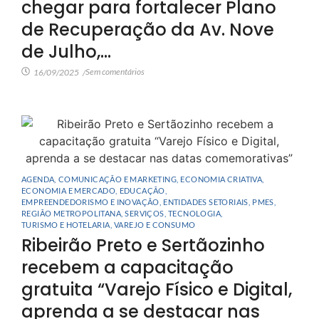
chegar para fortalecer Plano
de Recuperação da Av. Nove
de Julho,…
Sem comentários
16/09/2025
/
AGENDA
,
COMUNICAÇÃO E MARKETING
,
ECONOMIA CRIATIVA
,
ECONOMIA E MERCADO
,
EDUCAÇÃO
,
EMPREENDEDORISMO E INOVAÇÃO
,
ENTIDADES SETORIAIS
,
PMES
,
REGIÃO METROPOLITANA
,
SERVIÇOS
,
TECNOLOGIA
,
TURISMO E HOTELARIA
,
VAREJO E CONSUMO
Ribeirão Preto e Sertãozinho
recebem a capacitação
gratuita “Varejo Físico e Digital,
aprenda a se destacar nas