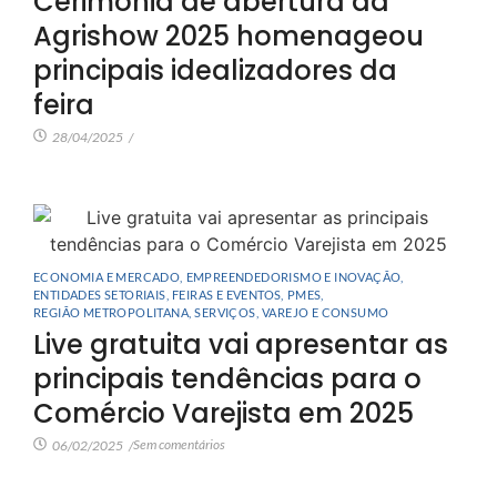
Cerimônia de abertura da
Agrishow 2025 homenageou
principais idealizadores da
feira
28/04/2025
/
ECONOMIA E MERCADO
,
EMPREENDEDORISMO E INOVAÇÃO
,
ENTIDADES SETORIAIS
,
FEIRAS E EVENTOS
,
PMES
,
REGIÃO METROPOLITANA
,
SERVIÇOS
,
VAREJO E CONSUMO
Live gratuita vai apresentar as
principais tendências para o
Comércio Varejista em 2025
Sem comentários
06/02/2025
/