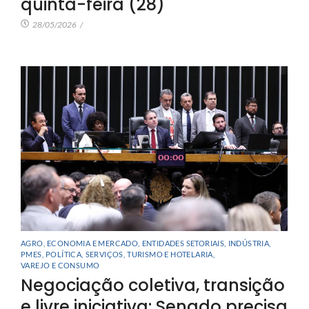
quinta-feira (28)
28/05/2026
/
AGRO
,
ECONOMIA E MERCADO
,
ENTIDADES SETORIAIS
,
INDÚSTRIA
,
PMES
,
POLÍTICA
,
SERVIÇOS
,
TURISMO E HOTELARIA
,
VAREJO E CONSUMO
Negociação coletiva, transição
e livre iniciativa: Senado precisa