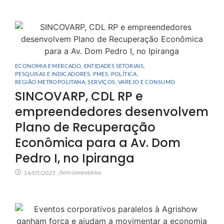
ECONOMIA E MERCADO
,
ENTIDADES SETORIAIS
,
PESQUISAS E INDICADORES
,
PMES
,
POLÍTICA
,
REGIÃO METROPOLITANA
,
SERVIÇOS
,
VAREJO E CONSUMO
SINCOVARP, CDL RP e
empreendedores desenvolvem
Plano de Recuperação
Econômica para a Av. Dom
Pedro I, no Ipiranga
Sem comentários
14/05/2025
/