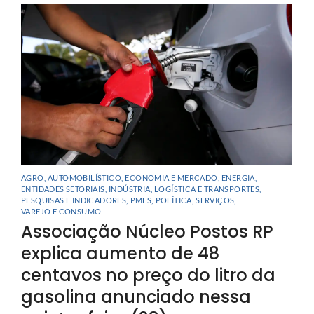
AGRO
,
AUTOMOBILÍSTICO
,
ECONOMIA E MERCADO
,
ENERGIA
,
ENTIDADES SETORIAIS
,
INDÚSTRIA
,
LOGÍSTICA E TRANSPORTES
,
PESQUISAS E INDICADORES
,
PMES
,
POLÍTICA
,
SERVIÇOS
,
VAREJO E CONSUMO
Associação Núcleo Postos RP
explica aumento de 48
centavos no preço do litro da
gasolina anunciado nessa