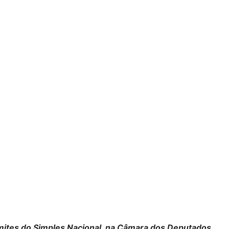
mites do Simples Nacional, na Câmara dos Deputados
.