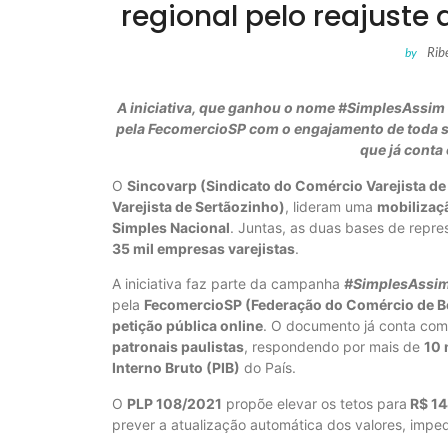
regional pelo reajuste 
Rib
by
A iniciativa, que ganhou o nome #SimplesAssim
pela FecomercioSP com o engajamento de toda sua
que já conta
O
Sincovarp (Sindicato do Comércio Varejista de 
Varejista de Sertãozinho)
, lideram uma
mobilizaç
Simples Nacional
. Juntas, as duas bases de rep
35 mil empresas varejistas
.
A iniciativa faz parte da campanha
#SimplesAssim
pela
FecomercioSP (Federação do Comércio de Be
petição pública online
. O documento já conta com
patronais paulistas
, respondendo por mais de
10 
Interno Bruto (PIB)
do País.
O
PLP 108/2021
propõe elevar os tetos para
R$ 14
prever a atualização automática dos valores, imp