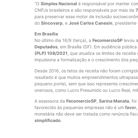
“O
Simples Nacional
é responsável por manter co
CNPJs brasileiros e são responsáveis por mais de
para preservar esse motor de inclusão socioeconô
do
Sincovarp
, e
José Carlos Canesin
, presidente
Em Brasília
No último dia 16/9 (terça), a
FecomercioSP
levou 
Deputados
, em Brasília (DF). Em audiência públic
(PLP) 108/2021
, que atualiza os limites de receita
impulsiona a formalização e o crescimento dos peq
Desde 2016, os tetos de receita não foram corrigi
resultado é que muitos empreendimentos ultrapassa
pequeno porte), sem que isso represente crescimen
onerosos, como Lucro Presumido ou Lucro Real, mil
A assessora da
FecomercioSP
,
Sarina Manata
, fo
favorecido às pequenas empresas não é um
favor,
monetária não deve ser tratada como renúncia fis
simplificado
.