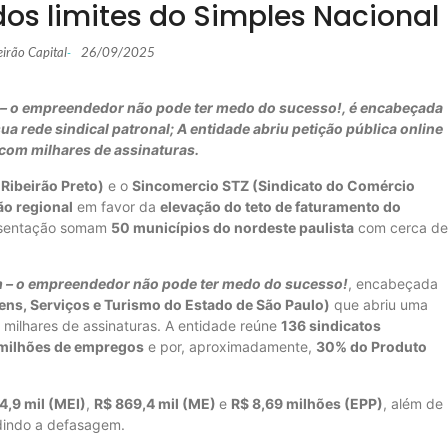
dos limites do Simples Nacional
eirão Capital
26/09/2025
-
 – o empreendedor não pode ter medo do sucesso!, é encabeçada
 rede sindical patronal; A entidade abriu petição pública online
 com milhares de assinaturas.
Ribeirão Preto)
e o
Sincomercio STZ (Sindicato do Comércio
ão regional
em favor da
elevação do teto de faturamento do
resentação somam
50 municípios do nordeste paulista
com cerca de
 – o empreendedor não pode ter medo do sucesso!
, encabeçada
ns, Serviços e Turismo do Estado de São Paulo)
que abriu uma
 milhares de assinaturas. A entidade reúne
136 sindicatos
milhões de empregos
e por, aproximadamente,
30% do Produto
4,9 mil (MEI)
,
R$ 869,4 mil (ME)
e
R$ 8,69 milhões (EPP)
, além de
edindo a defasagem.