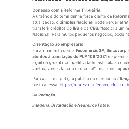
Conexão com a Reforma Tributária
A urgência do tema ganha força diante da
Reforma
atualização, o
Simples Nacional
pode perder atrat
transferir créditos do
IBS
e da
CBS
. “Isso cria um
Nacional
. Para muitos pequenos negócios, pode não
Orientação ao empresário
Em alinhamento com a
FecomercioSP
,
Sincovarp
atentos à tramitação do PLP 108/2021
e apoiem a
significa garantir competitividade, estímulo ao cr
Juntos, vamos fazer a diferença!”, finalizam Lopes 
Para assinar a petição pública da campanha
#Simp
basta acessar
https://representa.fecomercio.com.
Da Redação.
Imagens: Divulgação e Negreiros Fotos.