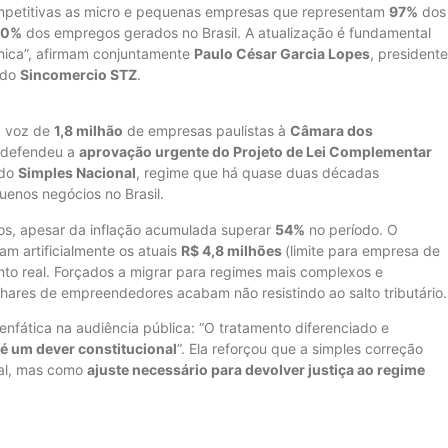
mpetitivas as micro e pequenas empresas que representam
97%
dos
70%
dos empregos gerados no Brasil. A atualização é fundamental
mica”, afirmam conjuntamente
Paulo César Garcia Lopes
, presidente
 do
Sincomercio STZ
.
a voz de
1,8 milhão
de empresas paulistas à
Câmara dos
a defendeu a
aprovação urgente do Projeto de Lei Complementar
 do
Simples Nacional
, regime que há quase duas décadas
uenos negócios no Brasil.
dos, apesar da inflação acumulada superar
54%
no período. O
m artificialmente os atuais
R$ 4,8 milhões
(limite para empresa de
to real. Forçados a migrar para regimes mais complexos e
hares de empreendedores acabam não resistindo ao salto tributário.
i enfática na audiência pública: “O tratamento diferenciado e
 é um dever constitucional
”. Ela reforçou que a simples correção
cal, mas como
ajuste necessário para devolver justiça ao regime