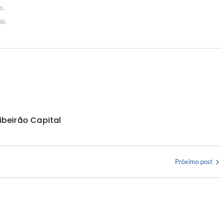
o
,
ia
,
ibeirão Capital
Próximo post