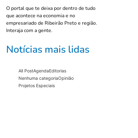
O portal que te deixa por dentro de tudo
que acontece na economia e no
empresariado de Ribeirão Preto e região.
Interaja com a gente.
Notícias mais lidas
All Post
Agenda
Editorias
Nenhuma categoria
Opinião
Projetos Especiais
Documentário “PRA-7, a voz
que…
16/06/2026