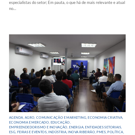
especialistas do setor; Em pauta, o que há de mais relevante e atual
no…
AGENDA
,
AGRO
,
COMUNICAÇÃO E MARKETING
,
ECONOMIA CRIATIVA
,
ECONOMIA E MERCADO
,
EDUCAÇÃO
,
EMPREENDEDORISMO E INOVAÇÃO
,
ENERGIA
,
ENTIDADES SETORIAIS
,
ESG
,
FEIRAS E EVENTOS
,
INDÚSTRIA
,
INOVA RIBEIRÃO
,
PMES
,
POLÍTICA
,