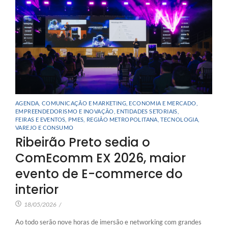
AGENDA
,
COMUNICAÇÃO E MARKETING
,
ECONOMIA E MERCADO
,
EMPREENDEDORISMO E INOVAÇÃO
,
ENTIDADES SETORIAIS
,
FEIRAS E EVENTOS
,
PMES
,
REGIÃO METROPOLITANA
,
TECNOLOGIA
,
VAREJO E CONSUMO
Ribeirão Preto sedia o
ComEcomm EX 2026, maior
evento de E-commerce do
interior
18/05/2026
/
Ao todo serão nove horas de imersão e networking com grandes