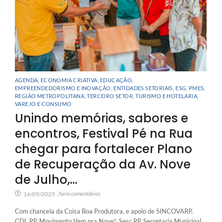
AGENDA
,
ECONOMIA CRIATIVA
,
EDUCAÇÃO
,
EMPREENDEDORISMO E INOVAÇÃO
,
ENTIDADES SETORIAIS
,
ESG
,
PMES
,
REGIÃO METROPOLITANA
,
TERCEIRO SETOR
,
TURISMO E HOTELARIA
,
VAREJO E CONSUMO
Unindo memórias, sabores e
encontros, Festival Pé na Rua
chegar para fortalecer Plano
de Recuperação da Av. Nove
de Julho,…
Sem comentários
16/09/2025
/
Com chancela da Coisa Boa Produtora, e apoio de SINCOVARP,
CDL RP, Movimento Vem pra Nove!, Sesc RP, Secretaria Municipal