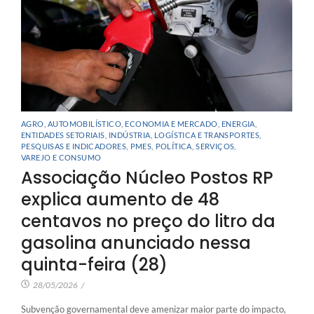
AGRO
,
AUTOMOBILÍSTICO
,
ECONOMIA E MERCADO
,
ENERGIA
,
ENTIDADES SETORIAIS
,
INDÚSTRIA
,
LOGÍSTICA E TRANSPORTES
,
PESQUISAS E INDICADORES
,
PMES
,
POLÍTICA
,
SERVIÇOS
,
VAREJO E CONSUMO
Associação Núcleo Postos RP
explica aumento de 48
centavos no preço do litro da
gasolina anunciado nessa
quinta-feira (28)
28/05/2026
/
Subvenção governamental deve amenizar maior parte do impacto,