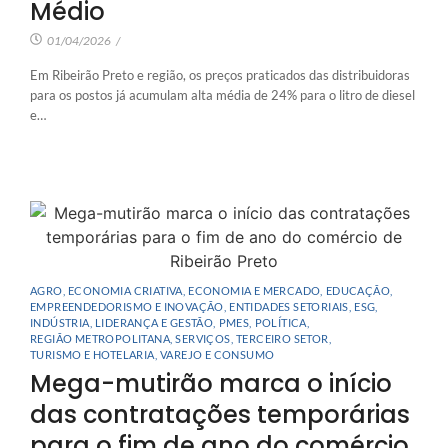
Médio
01/04/2026
/
Em Ribeirão Preto e região, os preços praticados das distribuidoras
para os postos já acumulam alta média de 24% para o litro de diesel
e…
AGRO
,
ECONOMIA CRIATIVA
,
ECONOMIA E MERCADO
,
EDUCAÇÃO
,
EMPREENDEDORISMO E INOVAÇÃO
,
ENTIDADES SETORIAIS
,
ESG
,
INDÚSTRIA
,
LIDERANÇA E GESTÃO
,
PMES
,
POLÍTICA
,
REGIÃO METROPOLITANA
,
SERVIÇOS
,
TERCEIRO SETOR
,
TURISMO E HOTELARIA
,
VAREJO E CONSUMO
Mega-mutirão marca o início
das contratações temporárias
para o fim de ano do comércio