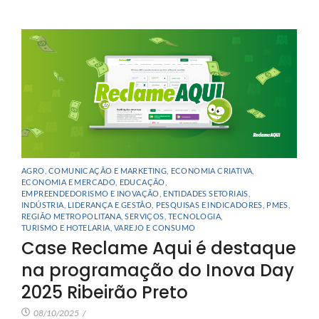
AGRO
,
COMUNICAÇÃO E MARKETING
,
ECONOMIA CRIATIVA
,
ECONOMIA E MERCADO
,
EDUCAÇÃO
,
EMPREENDEDORISMO E INOVAÇÃO
,
ENTIDADES SETORIAIS
,
INDÚSTRIA
,
LIDERANÇA E GESTÃO
,
PESQUISAS E INDICADORES
,
PMES
,
REGIÃO METROPOLITANA
,
SERVIÇOS
,
TECNOLOGIA
,
TURISMO E HOTELARIA
,
VAREJO E CONSUMO
Case Reclame Aqui é destaque
na programação do Inova Day
2025 Ribeirão Preto
08/10/2025
/