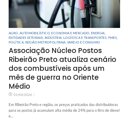
AGRO
,
AUTOMOBILÍSTICO
,
ECONOMIA E MERCADO
,
ENERGIA
,
ENTIDADES SETORIAIS
,
INDÚSTRIA
,
LOGÍSTICA E TRANSPORTES
,
PMES
,
POLÍTICA
,
REGIÃO METROPOLITANA
,
VAREJO E CONSUMO
Associação Núcleo Postos
Ribeirão Preto atualiza cenário
dos combustíveis após um
mês de guerra no Oriente
Médio
01/04/2026
/
Em Ribeirão Preto e região, os preços praticados das distribuidoras
para os postos já acumulam alta média de 24% para o litro de diesel
e…