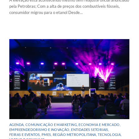
A elevação está acontecendo mesmo sem reajuste oficial anunciado
pela Petrobras; Com a alta de preços dos combustíveis fósseis,
consumidor migrou para o etanol Desde…
AGENDA
,
COMUNICAÇÃO E MARKETING
,
ECONOMIA E MERCADO
,
EMPREENDEDORISMO E INOVAÇÃO
,
ENTIDADES SETORIAIS
,
FEIRAS E EVENTOS
,
PMES
,
REGIÃO METROPOLITANA
,
TECNOLOGIA
,