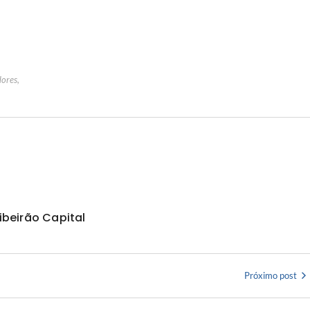
dores
,
ibeirão Capital
Próximo post