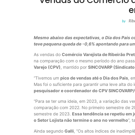
Vendas do Comércio d
e
Rib
by
Mesmo abaixo das expectativas, o Dia dos Pais co
teve pequena queda de -0,6% apontando para um
As vendas do
Comércio Varejista de Ribeirão Pre
na comparação com o mesmo período do ano passa
Varejo (CPV)
, mantido por
SINCOVARP (Sindicato 
“Tivemos um
pico de vendas até o Dia dos Pais
, e
Mas foi o suficiente para garantir uma leve alta do 
pesquisador e coordenador do CPV SINCOVARP
“Para se ter uma ideia, em 2023, a variação das ve
comparação com 2022. No primeiro semestre de 2024
semestre de 2023.
Essa tendência se repetiu em j
o Setor Lojista não termine o ano no vermelho
”, 
Ainda segundo
Galli
, “Os altos índices de inadimpl