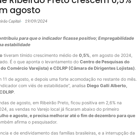
e Ribeirão Preto crescem 0,5%
m agosto
eirão Capital
19/09/2024
-
ntribuiu para que o indicador ficasse positivo; Empregabilidade
a estabilidade
to
tiveram tímido crescimento médio de
0,5%
, em agosto de 2024,
do. É o que aponta o levantamento do
Centro de Pesquisas do
do Comércio Varejista) e CDLRP (Câmara de Dirigentes Lojistas)
.
m 11 de agosto, e depois uma forte acomodação no restante do mês.
indicador com viés de estabilidade”, analisa
Diego Galli Alberto,
/CDLRP
.
ndas de agosto, em Ribeirão Preto, ficou positiva em 2,6% na
, as vendas no Varejo local já ficaram abaixo do primeiro
ulho e agosto, e precisa melhorar até o fim de dezembro para que
também afirma o pesquisador.
ência e de endividamento das famílias brasileiras, e a interrupção da