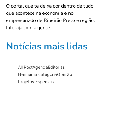
O portal que te deixa por dentro de tudo
que acontece na economia e no
empresariado de Ribeirão Preto e região.
Interaja com a gente.
Notícias mais lidas
All Post
Agenda
Editorias
Nenhuma categoria
Opinião
Projetos Especiais
Documentário “PRA-7, a voz
que…
16/06/2026