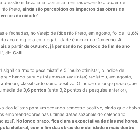
a pressão inflacionária, continuam enfraquecendo o poder de
irão Preto,
ainda são percebidos os impactos das obras de
erciais da cidade
”.
s e fechadas, no Varejo de Ribeirão Preto, em agosto, foi de
-0,6%
o do ano em que a empregabilidade é menor no Comércio.
A
ais a partir de outubro, já pensando no período de fim de ano
l
”, diz
Galli
.
ignifica “muito pessimista” e 5 “muito otimista”, o Índice de
e olhando para os três meses seguintes) registrou, em agosto,
anterior), classificado como positivo. O índice de longo prazo (que
ou média de
3,6 pontos
(ante 3,2 pontos da pesquisa anterior),
iva dos lojistas para um segundo semestre positivo, ainda que abaixo
dos empreendedores nas últimas datas sazonais do calendário
no azul’.
No longo prazo, fica clara a expectativa de dias melhores,
ta eleitoral, com o fim das obras de mobilidade e mais dentro