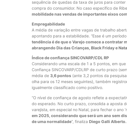
sequência de quedas da taxa de juros para conter 
compra do consumidor. No caso específico de Ribe
mobilidade nas vendas de importantes eixos com
Empregabilidade
A média de variação entre vagas de trabalho aberta
apontando para a estabilidade. “Esse é um períod
tendência é de que o Varejo comece a contratar m
abrangendo Dia das Crianças, Black Friday e Nata
Índice de confiança SINCOVARP/CDL RP
Considerando uma escala de 1 a 5 pontos, em que 1 s
Confiança SINCOVARP/CDLRP de curto prazo (sempr
média de
3,6 pontos
(ante 3,2 pontos da pesquisa 
olha para os 12 meses seguintes), também registr
igualmente classificado como positivo.
“O nível de confiança de agosto reflete a expectat
do esperado. No curto prazo, consolida a aposta 
varejista, em especial no Natal, para fechar o ano ‘
em 2025, considerando que será um ano sem dispu
de uma normalidade
”, finaliza
Diego Galli Alberto.