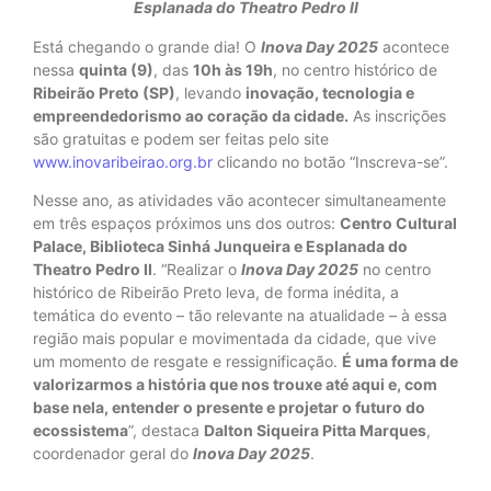
Esplanada do Theatro Pedro II
Está chegando o grande dia! O
Inova Day 2025
acontece
nessa
quinta (9)
, das
10h às 19h
, no centro histórico de
Ribeirão Preto (SP)
, levando
inovação, tecnologia e
empreendedorismo ao coração da cidade.
As inscrições
são gratuitas e podem ser feitas pelo site
www.inovaribeirao.org.br
clicando no botão “Inscreva-se”.
Nesse ano, as atividades vão acontecer simultaneamente
em três espaços próximos uns dos outros:
Centro Cultural
Palace, Biblioteca Sinhá Junqueira e Esplanada do
Theatro Pedro II
. “Realizar o
Inova Day 2025
no centro
histórico de Ribeirão Preto leva, de forma inédita, a
temática do evento – tão relevante na atualidade – à essa
região mais popular e movimentada da cidade, que vive
um momento de resgate e ressignificação.
É uma forma de
valorizarmos a história que nos trouxe até aqui e, com
base nela, entender o presente e projetar o futuro do
ecossistema
”, destaca
Dalton Siqueira Pitta Marques
,
coordenador geral do
Inova Day 2025
.