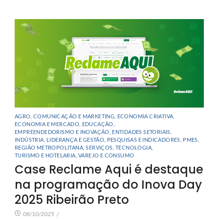
AGRO
,
COMUNICAÇÃO E MARKETING
,
ECONOMIA CRIATIVA
,
ECONOMIA E MERCADO
,
EDUCAÇÃO
,
EMPREENDEDORISMO E INOVAÇÃO
,
ENTIDADES SETORIAIS
,
INDÚSTRIA
,
LIDERANÇA E GESTÃO
,
PESQUISAS E INDICADORES
,
PMES
,
REGIÃO METROPOLITANA
,
SERVIÇOS
,
TECNOLOGIA
,
TURISMO E HOTELARIA
,
VAREJO E CONSUMO
Case Reclame Aqui é destaque
na programação do Inova Day
2025 Ribeirão Preto
08/10/2025
/