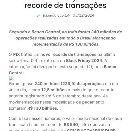
recorde de transações
Ribeirão Capital
03/12/2024
by
-
Segundo o Banco Central, ao todo foram 240 milhões de
operações realizadas em todo o Brasil alcançando
movimentação de R$ 130 bilhões
O
PIX
bateu um
novo recorde de transações
na última
sexta-feira (29), exato dia da
Black Friday 2024
. A
informação foi divulgada nesta segunda (2), pelo
Banco
Central.
Foram quase
240 milhões (239,9) de operações
em um
único dia, sendo
12,5 milhões
a mais do que o recorde
anterior registrado em 6 de setembro deste ano. As
movimentações nessa modalidade de pagamento
somaram
R$ 130 bilhões.
Com base nesses números, o valor médio nacional de cada
transação ficou em torno de
R$ 540
, cifra que vai ao
encontro da projeção local do
CPV SINCOVARP/CDLRP