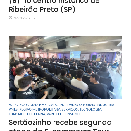
(9) no centro histórico de
Ribeirão Preto (SP)
07/10/2025
/
AGRO
,
ECONOMIA E MERCADO
,
ENTIDADES SETORIAIS
,
INDÚSTRIA
,
PMES
,
REGIÃO METROPOLITANA
,
SERVIÇOS
,
TECNOLOGIA
,
TURISMO E HOTELARIA
,
VAREJO E CONSUMO
Sertãozinho recebe segunda