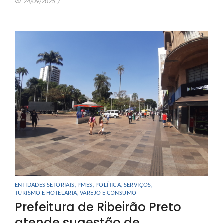
24/09/2025
/
ENTIDADES SETORIAIS
,
PMES
,
POLÍTICA
,
SERVIÇOS
,
TURISMO E HOTELARIA
,
VAREJO E CONSUMO
Prefeitura de Ribeirão Preto
atende sugestão de