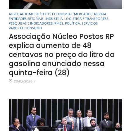
AGRO
,
AUTOMOBILÍSTICO
,
ECONOMIA E MERCADO
,
ENERGIA
,
ENTIDADES SETORIAIS
,
INDÚSTRIA
,
LOGÍSTICA E TRANSPORTES
,
PESQUISAS E INDICADORES
,
PMES
,
POLÍTICA
,
SERVIÇOS
,
VAREJO E CONSUMO
Associação Núcleo Postos RP
explica aumento de 48
centavos no preço do litro da
gasolina anunciado nessa
quinta-feira (28)
28/05/2026
/