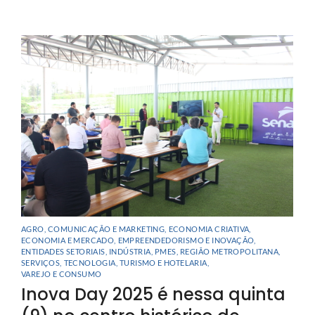
AGRO
,
COMUNICAÇÃO E MARKETING
,
ECONOMIA CRIATIVA
,
ECONOMIA E MERCADO
,
EMPREENDEDORISMO E INOVAÇÃO
,
ENTIDADES SETORIAIS
,
INDÚSTRIA
,
PMES
,
REGIÃO METROPOLITANA
,
SERVIÇOS
,
TECNOLOGIA
,
TURISMO E HOTELARIA
,
VAREJO E CONSUMO
Inova Day 2025 é nessa quinta