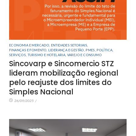
ECONOMIA E MERCADO
,
ENTIDADES SETORIAIS
,
FINANÇAS E FOMENTO
,
LIDERANÇA E GESTÃO
,
PMES
,
POLÍTICA
,
SERVIÇOS
,
TURISMO E HOTELARIA
,
VAREJO E CONSUMO
Sincovarp e Sincomercio STZ
lideram mobilização regional
pelo reajuste dos limites do
Simples Nacional
26/09/2025
/