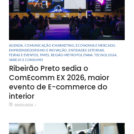
AGENDA
,
COMUNICAÇÃO E MARKETING
,
ECONOMIA E MERCADO
,
EMPREENDEDORISMO E INOVAÇÃO
,
ENTIDADES SETORIAIS
,
FEIRAS E EVENTOS
,
PMES
,
REGIÃO METROPOLITANA
,
TECNOLOGIA
,
VAREJO E CONSUMO
Ribeirão Preto sedia o
ComEcomm EX 2026, maior
evento de E-commerce do
interior
18/05/2026
/