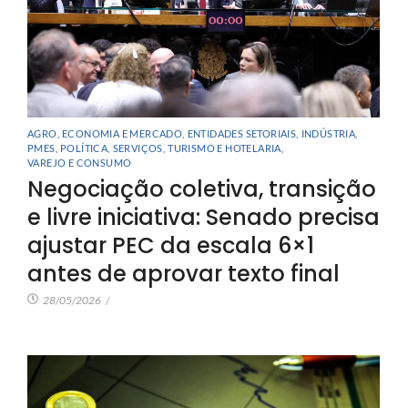
AGRO
,
ECONOMIA E MERCADO
,
ENTIDADES SETORIAIS
,
INDÚSTRIA
,
PMES
,
POLÍTICA
,
SERVIÇOS
,
TURISMO E HOTELARIA
,
VAREJO E CONSUMO
Negociação coletiva, transição
e livre iniciativa: Senado precisa
ajustar PEC da escala 6×1
antes de aprovar texto final
28/05/2026
/