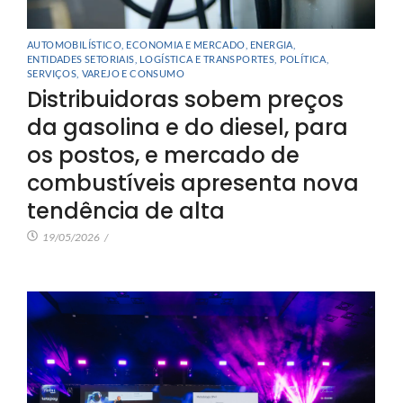
AUTOMOBILÍSTICO
,
ECONOMIA E MERCADO
,
ENERGIA
,
ENTIDADES SETORIAIS
,
LOGÍSTICA E TRANSPORTES
,
POLÍTICA
,
SERVIÇOS
,
VAREJO E CONSUMO
Distribuidoras sobem preços
da gasolina e do diesel, para
os postos, e mercado de
combustíveis apresenta nova
tendência de alta
19/05/2026
/