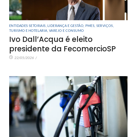
ENTIDADES SETORIAIS
,
LIDERANÇA E GESTÃO
,
PMES
,
SERVIÇOS
,
TURISMO E HOTELARIA
,
VAREJO E CONSUMO
Ivo Dall’Acqua é eleito
presidente da FecomercioSP
22/05/2026
/