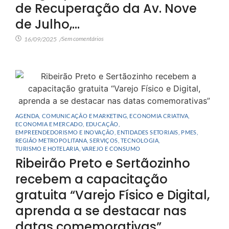
de Recuperação da Av. Nove
de Julho,…
Sem comentários
16/09/2025
/
AGENDA
,
COMUNICAÇÃO E MARKETING
,
ECONOMIA CRIATIVA
,
ECONOMIA E MERCADO
,
EDUCAÇÃO
,
EMPREENDEDORISMO E INOVAÇÃO
,
ENTIDADES SETORIAIS
,
PMES
,
REGIÃO METROPOLITANA
,
SERVIÇOS
,
TECNOLOGIA
,
TURISMO E HOTELARIA
,
VAREJO E CONSUMO
Ribeirão Preto e Sertãozinho
recebem a capacitação
gratuita “Varejo Físico e Digital,
aprenda a se destacar nas
datas comemorativas”