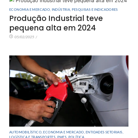
ECONOMIA E MERCADO
,
INDÚSTRIA
,
PESQUISAS E INDICADORES
Produção Industrial teve
pequena alta em 2024
05/02/2025
/
AUTOMOBILÍSTICO
,
ECONOMIA E MERCADO
,
ENTIDADES SETORIAIS
,
LOGÍSTICA E TRANSPORTES
,
PMES
,
POLÍTICA
,