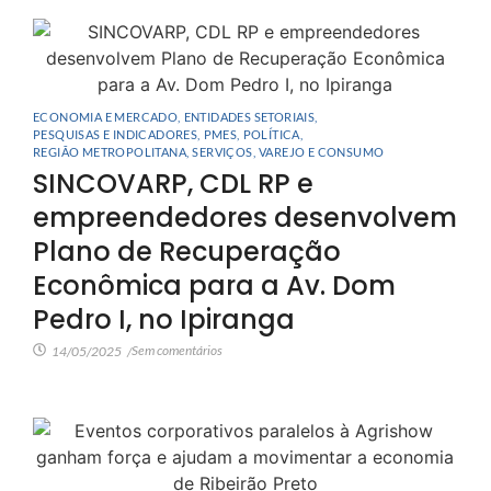
ECONOMIA E MERCADO
,
ENTIDADES SETORIAIS
,
PESQUISAS E INDICADORES
,
PMES
,
POLÍTICA
,
REGIÃO METROPOLITANA
,
SERVIÇOS
,
VAREJO E CONSUMO
SINCOVARP, CDL RP e
empreendedores desenvolvem
Plano de Recuperação
Econômica para a Av. Dom
Pedro I, no Ipiranga
Sem comentários
14/05/2025
/