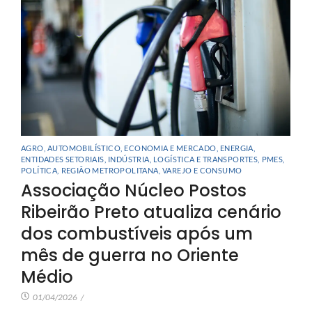
AGRO
,
AUTOMOBILÍSTICO
,
ECONOMIA E MERCADO
,
ENERGIA
,
ENTIDADES SETORIAIS
,
INDÚSTRIA
,
LOGÍSTICA E TRANSPORTES
,
PMES
,
POLÍTICA
,
REGIÃO METROPOLITANA
,
VAREJO E CONSUMO
Associação Núcleo Postos
Ribeirão Preto atualiza cenário
dos combustíveis após um
mês de guerra no Oriente
Médio
01/04/2026
/