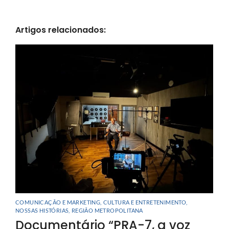
Artigos relacionados:
COMUNICAÇÃO E MARKETING
,
CULTURA E ENTRETENIMENTO
,
NOSSAS HISTÓRIAS
,
REGIÃO METROPOLITANA
Documentário “PRA-7, a voz