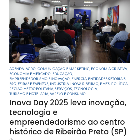
AGENDA
,
AGRO
,
COMUNICAÇÃO E MARKETING
,
ECONOMIA CRIATIVA
,
ECONOMIA E MERCADO
,
EDUCAÇÃO
,
EMPREENDEDORISMO E INOVAÇÃO
,
ENERGIA
,
ENTIDADES SETORIAIS
,
ESG
,
FEIRAS E EVENTOS
,
INDÚSTRIA
,
INOVA RIBEIRÃO
,
PMES
,
POLÍTICA
,
REGIÃO METROPOLITANA
,
SERVIÇOS
,
TECNOLOGIA
,
TURISMO E HOTELARIA
,
VAREJO E CONSUMO
Inova Day 2025 leva inovação,
tecnologia e
empreendedorismo ao centro
histórico de Ribeirão Preto (SP)