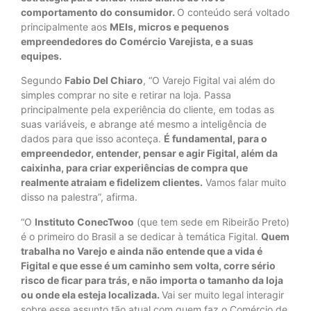
comportamento do consumidor.
O conteúdo será voltado
principalmente aos
MEIs, micros e pequenos
empreendedores do Comércio Varejista, e a suas
equipes.
Segundo
Fabio Del Chiaro
, “O Varejo Figital vai além do
simples comprar no site e retirar na loja. Passa
principalmente pela experiência do cliente, em todas as
suas variáveis, e abrange até mesmo a inteligência de
dados para que isso aconteça.
É fundamental, para o
empreendedor, entender, pensar e agir Figital, além da
caixinha, para criar experiências de compra que
realmente atraiam e fidelizem clientes.
Vamos falar muito
disso na palestra”, afirma.
“O
Instituto ConecTwoo
(que tem sede em Ribeirão Preto)
é o primeiro do Brasil a se dedicar à temática Figital.
Quem
trabalha no Varejo e ainda não entende que a vida é
Figital e que esse é um caminho sem volta, corre sério
risco de ficar para trás, e não importa o tamanho da loja
ou onde ela esteja localizada.
Vai ser muito legal interagir
sobre esse assunto tão atual com quem faz o Comércio de