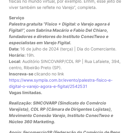
físicas no mundo virtual, por exemplo. Enfim, esse jeito de
viver também se reflete no Varejo”, completa.
Serviço
Palestra gratuita “Físico + Digital: o Varejo agora é
Figital!”, com Sabrina Macário e Fabio Del Chiaro,
fundadores e diretores do Instituto ConecTwoo e
especialistas em Varejo Figital.
Data:
16 de julho de 2024 (terça) | Dia do Comerciante.
Horário:
19h.
Local:
Auditório SINCOVARP/CDL RP | Rua Lafaiete, 394,
centro, Ribeirão Preto (SP).
Inscreva-se
clicando no link
https://www.sympla.com.br/evento/palestra-fisico-e-
digital-o-varejo-agora-e-figital/2542531
Vagas limitadas.
Realização: SINCOVARP (Sindicato do Comércio
Varejista), CDL RP (Câmara de Dirigentes Lojistas),
Movimento Conexão Varejo, Instituto ConecTwoo e
Núcleo 360 Marketing.
Apoio: FecomercioSP (Federação do Comércio de Bens,