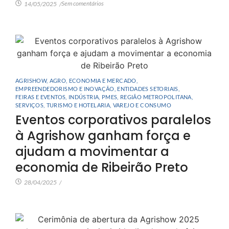
Sem comentários
14/05/2025
/
AGRISHOW
,
AGRO
,
ECONOMIA E MERCADO
,
EMPREENDEDORISMO E INOVAÇÃO
,
ENTIDADES SETORIAIS
,
FEIRAS E EVENTOS
,
INDÚSTRIA
,
PMES
,
REGIÃO METROPOLITANA
,
SERVIÇOS
,
TURISMO E HOTELARIA
,
VAREJO E CONSUMO
Eventos corporativos paralelos
à Agrishow ganham força e
ajudam a movimentar a
economia de Ribeirão Preto
28/04/2025
/