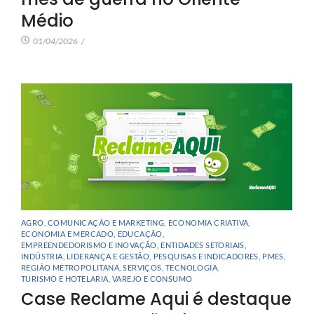
Médio
01/04/2026
/
AGRO
,
COMUNICAÇÃO E MARKETING
,
ECONOMIA CRIATIVA
,
ECONOMIA E MERCADO
,
EDUCAÇÃO
,
EMPREENDEDORISMO E INOVAÇÃO
,
ENTIDADES SETORIAIS
,
INDÚSTRIA
,
LIDERANÇA E GESTÃO
,
PESQUISAS E INDICADORES
,
PMES
,
REGIÃO METROPOLITANA
,
SERVIÇOS
,
TECNOLOGIA
,
TURISMO E HOTELARIA
,
VAREJO E CONSUMO
Case Reclame Aqui é destaque