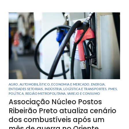
AGRO
,
AUTOMOBILÍSTICO
,
ECONOMIA E MERCADO
,
ENERGIA
,
ENTIDADES SETORIAIS
,
INDÚSTRIA
,
LOGÍSTICA E TRANSPORTES
,
PMES
,
POLÍTICA
,
REGIÃO METROPOLITANA
,
VAREJO E CONSUMO
Associação Núcleo Postos
Ribeirão Preto atualiza cenário
dos combustíveis após um
mês de guerra no Oriente