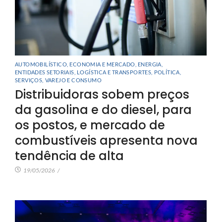
AUTOMOBILÍSTICO
,
ECONOMIA E MERCADO
,
ENERGIA
,
ENTIDADES SETORIAIS
,
LOGÍSTICA E TRANSPORTES
,
POLÍTICA
,
SERVIÇOS
,
VAREJO E CONSUMO
Distribuidoras sobem preços
da gasolina e do diesel, para
os postos, e mercado de
combustíveis apresenta nova
tendência de alta
19/05/2026
/