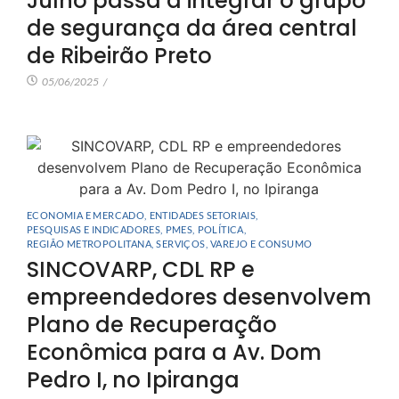
Julho passa a integrar o grupo
de segurança da área central
de Ribeirão Preto
05/06/2025
/
ECONOMIA E MERCADO
,
ENTIDADES SETORIAIS
,
PESQUISAS E INDICADORES
,
PMES
,
POLÍTICA
,
REGIÃO METROPOLITANA
,
SERVIÇOS
,
VAREJO E CONSUMO
SINCOVARP, CDL RP e
empreendedores desenvolvem
Plano de Recuperação
Econômica para a Av. Dom
Pedro I, no Ipiranga