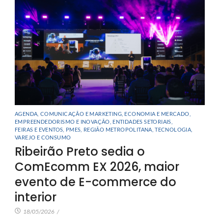
AGENDA
,
COMUNICAÇÃO E MARKETING
,
ECONOMIA E MERCADO
,
EMPREENDEDORISMO E INOVAÇÃO
,
ENTIDADES SETORIAIS
,
FEIRAS E EVENTOS
,
PMES
,
REGIÃO METROPOLITANA
,
TECNOLOGIA
,
VAREJO E CONSUMO
Ribeirão Preto sedia o
ComEcomm EX 2026, maior
evento de E-commerce do
interior
18/05/2026
/