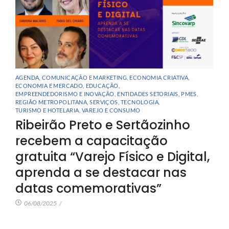
AGENDA
,
COMUNICAÇÃO E MARKETING
,
ECONOMIA CRIATIVA
,
ECONOMIA E MERCADO
,
EDUCAÇÃO
,
EMPREENDEDORISMO E INOVAÇÃO
,
ENTIDADES SETORIAIS
,
PMES
,
REGIÃO METROPOLITANA
,
SERVIÇOS
,
TECNOLOGIA
,
TURISMO E HOTELARIA
,
VAREJO E CONSUMO
Ribeirão Preto e Sertãozinho
recebem a capacitação
gratuita “Varejo Físico e Digital,
aprenda a se destacar nas
datas comemorativas”
06/08/2025
/