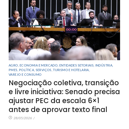
AGRO
,
ECONOMIA E MERCADO
,
ENTIDADES SETORIAIS
,
INDÚSTRIA
,
PMES
,
POLÍTICA
,
SERVIÇOS
,
TURISMO E HOTELARIA
,
VAREJO E CONSUMO
Negociação coletiva, transição
e livre iniciativa: Senado precisa
ajustar PEC da escala 6×1
antes de aprovar texto final
28/05/2026
/