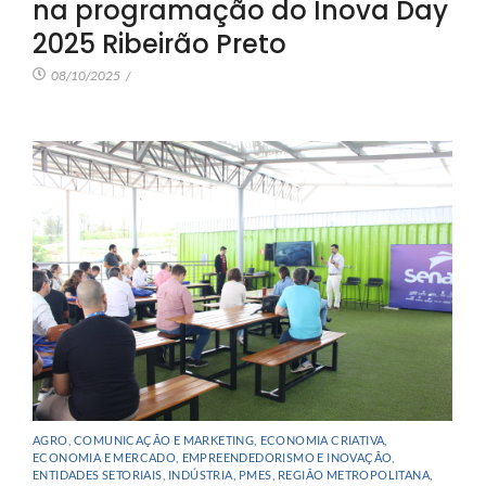
na programação do Inova Day
2025 Ribeirão Preto
08/10/2025
/
AGRO
,
COMUNICAÇÃO E MARKETING
,
ECONOMIA CRIATIVA
,
ECONOMIA E MERCADO
,
EMPREENDEDORISMO E INOVAÇÃO
,
ENTIDADES SETORIAIS
,
INDÚSTRIA
,
PMES
,
REGIÃO METROPOLITANA
,