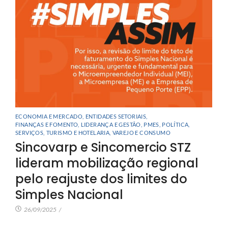
ECONOMIA E MERCADO
,
ENTIDADES SETORIAIS
,
FINANÇAS E FOMENTO
,
LIDERANÇA E GESTÃO
,
PMES
,
POLÍTICA
,
SERVIÇOS
,
TURISMO E HOTELARIA
,
VAREJO E CONSUMO
Sincovarp e Sincomercio STZ
lideram mobilização regional
pelo reajuste dos limites do
Simples Nacional
26/09/2025
/