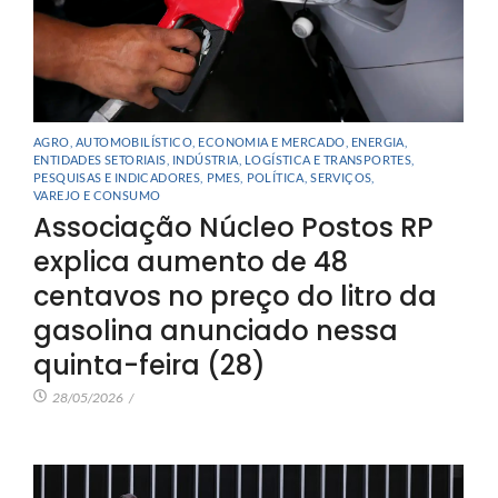
AGRO
,
AUTOMOBILÍSTICO
,
ECONOMIA E MERCADO
,
ENERGIA
,
ENTIDADES SETORIAIS
,
INDÚSTRIA
,
LOGÍSTICA E TRANSPORTES
,
PESQUISAS E INDICADORES
,
PMES
,
POLÍTICA
,
SERVIÇOS
,
VAREJO E CONSUMO
Associação Núcleo Postos RP
explica aumento de 48
centavos no preço do litro da
gasolina anunciado nessa
quinta-feira (28)
28/05/2026
/