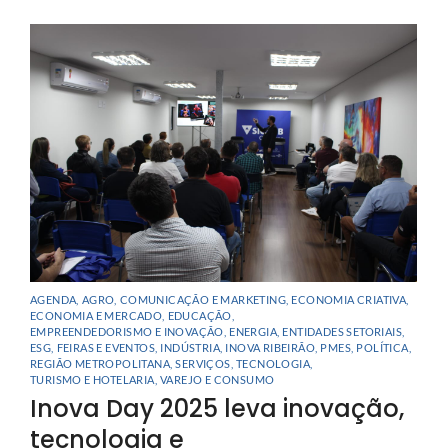
AGENDA
,
AGRO
,
COMUNICAÇÃO E MARKETING
,
ECONOMIA CRIATIVA
,
ECONOMIA E MERCADO
,
EDUCAÇÃO
,
EMPREENDEDORISMO E INOVAÇÃO
,
ENERGIA
,
ENTIDADES SETORIAIS
,
ESG
,
FEIRAS E EVENTOS
,
INDÚSTRIA
,
INOVA RIBEIRÃO
,
PMES
,
POLÍTICA
,
REGIÃO METROPOLITANA
,
SERVIÇOS
,
TECNOLOGIA
,
TURISMO E HOTELARIA
,
VAREJO E CONSUMO
Inova Day 2025 leva inovação,
tecnologia e