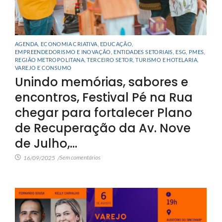
AGENDA
,
ECONOMIA CRIATIVA
,
EDUCAÇÃO
,
EMPREENDEDORISMO E INOVAÇÃO
,
ENTIDADES SETORIAIS
,
ESG
,
PMES
,
REGIÃO METROPOLITANA
,
TERCEIRO SETOR
,
TURISMO E HOTELARIA
,
VAREJO E CONSUMO
Unindo memórias, sabores e
encontros, Festival Pé na Rua
chegar para fortalecer Plano
de Recuperação da Av. Nove
de Julho,…
Sem comentários
16/09/2025
/