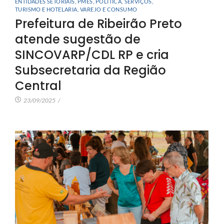
ENTIDADES SETORIAIS
,
PMES
,
POLÍTICA
,
SERVIÇOS
,
TURISMO E HOTELARIA
,
VAREJO E CONSUMO
Prefeitura de Ribeirão Preto
atende sugestão de
SINCOVARP/CDL RP e cria
Subsecretaria da Região
Central
23/09/2025
/