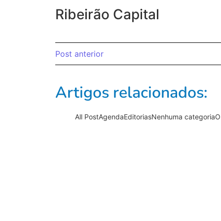
Ribeirão Capital
Post anterior
Artigos relacionados:
All Post
Agenda
Editorias
Nenhuma categoria
O
Comunicação e Marketing
,
Cultura e Entret
Região Metropolita
Documentário “PRA-7, a voz q
será lançado com sessão esp
Theatro Pedro
16/06/2026
/
Sem comentários