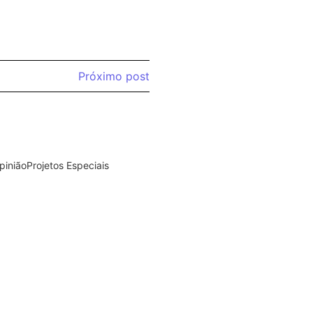
Sertãozinho 
Mega-mutir
Próximo post
Sincovarp e 
pinião
Projetos Especiais
Inova Day
enimento
,
Nossas Histórias
,
na
ue moldou uma era”
ecial e debate no
Prefeitura d
 II