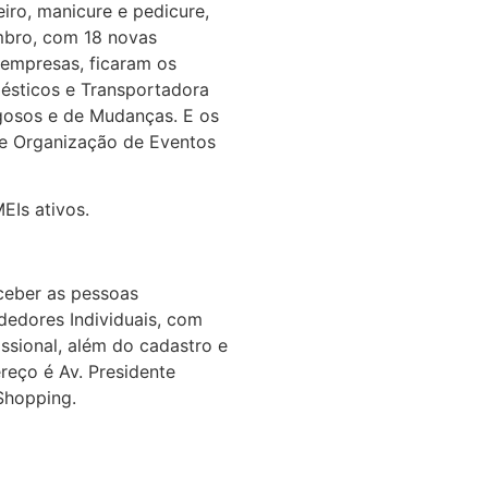
eiro, manicure e pedicure,
Destinaçõ
mbro, com 18 novas
empresas, ficaram os
ésticos e Transportadora
gosos e de Mudanças. E os
Associação N
de Organização de Eventos
EIs ativos.
Negociação co
ceber as pessoas
Carga tributária b
edores Individuais, com
22/05/2
issional, além do cadastro e
ereço é Av. Presidente
Ivo Dall’Acqua é e
Shopping.
22/05/
Distribuidoras