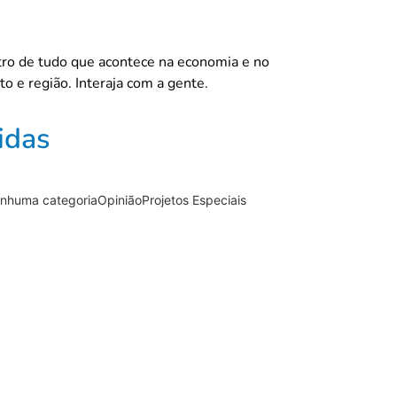
ntro de tudo que acontece na economia e no
o e região. Interaja com a gente.
idas
nhuma categoria
Opinião
Projetos Especiais
io “PRA-7, a voz que…
16/06/2026
 Ribeirão Preto projeta…
11/06/2026