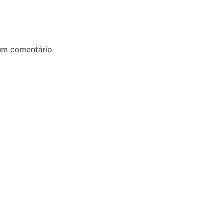
Ribeirão P
m comentário
Associação Núc
Case Recl
Inova 