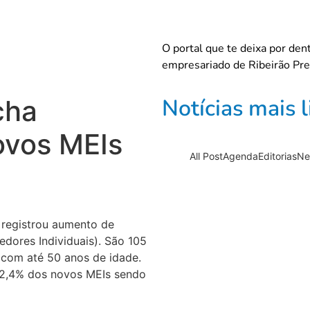
O portal que te deixa por de
empresariado de Ribeirão Pret
Notícias mais l
cha
vos MEIs
All Post
Agenda
Editorias
Ne
Documentár
 registrou aumento de
dores Individuais). São 105
 com até 50 anos de idade.
Comércio de
52,4% dos novos MEIs sendo