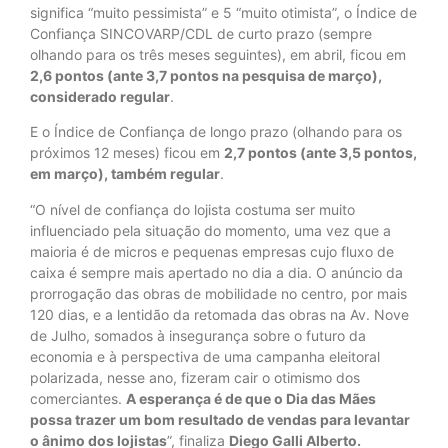
significa “muito pessimista” e 5 “muito otimista”, o Índice de
Confiança SINCOVARP/CDL de curto prazo (sempre
olhando para os três meses seguintes), em abril, ficou em
2,6 pontos (ante 3,7 pontos na pesquisa de março),
considerado regular
.
E o Índice de Confiança de longo prazo (olhando para os
próximos 12 meses) ficou em
2,7 pontos (ante 3,5 pontos,
em março), também regular
.
“O nível de confiança do lojista costuma ser muito
influenciado pela situação do momento, uma vez que a
maioria é de micros e pequenas empresas cujo fluxo de
caixa é sempre mais apertado no dia a dia. O anúncio da
prorrogação das obras de mobilidade no centro, por mais
120 dias, e a lentidão da retomada das obras na Av. Nove
de Julho, somados à insegurança sobre o futuro da
economia e à perspectiva de uma campanha eleitoral
polarizada, nesse ano, fizeram cair o otimismo dos
comerciantes.
A esperança é de que o Dia das Mães
possa trazer um bom resultado de vendas para levantar
o ânimo dos lojistas
”, finaliza
Diego Galli Alberto.