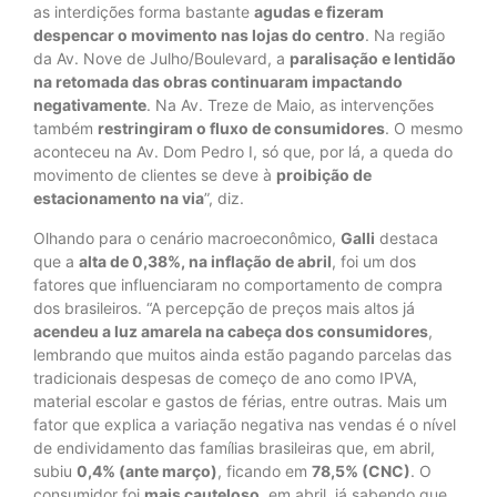
as interdições forma bastante
agudas e fizeram
despencar o movimento nas lojas do centro
. Na região
da Av. Nove de Julho/Boulevard, a
paralisação e lentidão
na retomada das obras continuaram impactando
negativamente
. Na Av. Treze de Maio, as intervenções
também
restringiram o fluxo de consumidores
. O mesmo
aconteceu na Av. Dom Pedro I, só que, por lá, a queda do
movimento de clientes se deve à
proibição de
estacionamento na via
”, diz.
Olhando para o cenário macroeconômico,
Galli
destaca
que a
alta de 0,38%, na inflação de abril
, foi um dos
fatores que influenciaram no comportamento de compra
dos brasileiros. “A percepção de preços mais altos já
acendeu a luz amarela na cabeça dos consumidores
,
lembrando que muitos ainda estão pagando parcelas das
tradicionais despesas de começo de ano como IPVA,
material escolar e gastos de férias, entre outras. Mais um
fator que explica a variação negativa nas vendas é o nível
de endividamento das famílias brasileiras que, em abril,
subiu
0,4% (ante março)
, ficando em
78,5% (CNC)
. O
consumidor foi
mais cauteloso
, em abril, já sabendo que